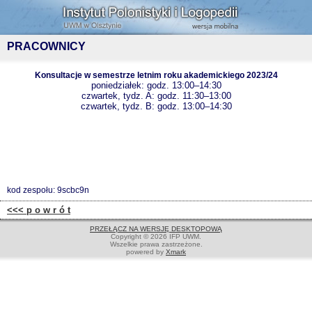
PRACOWNICY
Konsultacje w semestrze letnim roku akademickiego 2023/24
poniedziałek: godz. 13:00–14:30
czwartek, tydz. A: godz. 11:30–13:00
czwartek, tydz. B: godz. 13:00–14:30
kod zespołu: 9scbc9n
<<< p o w r ó t
PRZEŁĄCZ NA WERSJĘ DESKTOPOWĄ
Copyright © 2026 IFP UWM.
Wszelkie prawa zastrzeżone.
powered by
Xmark