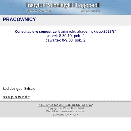
PRACOWNICY
Konsultacje w semestrze letnim roku akademickiego 2023/24
wtorek 8.30-10, pok. 2
czwartek 8-9.30, pok. 2
kod dostępu: 8vtsciq
<<< p o w r ó t
PRZEŁĄCZ NA WERSJĘ DESKTOPOWĄ
Copyright © 2026 IFP UWM.
Wszelkie prawa zastrzeżone.
powered by
Xmark