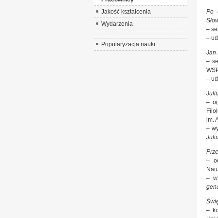
Jakość kształcenia
Po 
Sło
Wydarzenia
– se
– ud
Popularyzacja nauki
Jan 
– se
WSP 
– ud
Juli
– og
Filo
im. 
– wy
Juli
Prze
– o
Nau
– w
gene
Świę
– ko