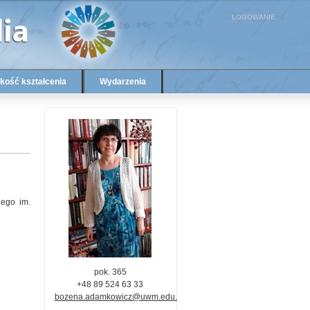
LOGOWANIE
kość kształcenia
Wydarzenia
iego im.
pok. 365
+48 89 524 63 33
bozena.adamkowicz@uwm.edu.pl