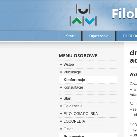
Start
Ogłoszenia
FILOLO
d
MENU OSOBOWE
a
Wstęp
Publikacje
WYS
Konferencje
Czas
Konsultacje
– ws
Adam
Start
Nas
Ogłoszenia
– se
FILOLOGIA POLSKA
– ud
LOGOPEDIA
Chry
O nas
– sy
– ud
Pracownicy