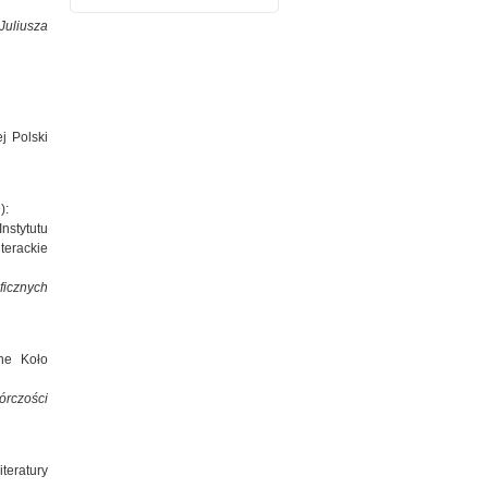
uliusza
j Polski
):
nstytutu
terackie
ficznych
ne Koło
órczości
teratury