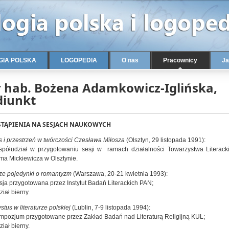
GIA POLSKA
LOGOPEDIA
O nas
Pracownicy
Ja
r hab. Bożena Adamkowicz-Iglińska,
diunkt
TĄPIENIA NA SESJACH NAUKOWYCH
 i przestrzeń w twórczości Czesława Miłosza
(Olsztyn, 29 listopada 1991):
półudział w przygotowaniu sesji w ramach działalności Towarzystwa Literack
a Mickiewicza w Olsztynie.
ze pojedynki o romantyzm
(Warszawa, 20-21 kwietnia 1993):
sja przygotowana przez Instytut Badań Literackich PAN;
ział bierny.
stus w literaturze polskiej
(Lublin, 7-9 listopada 1994):
mpozjum przygotowane przez Zakład Badań nad Literaturą Religijną KUL;
ział bierny.