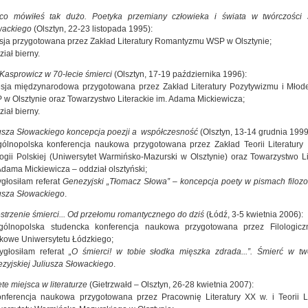
co mówiłeś tak dużo. Poetyka przemiany człowieka i świata w twórczości J
wackiego
(Olsztyn, 22-23 listopada 1995):
sja przygotowana przez Zakład Literatury Romantyzmu WSP w Olsztynie;
ział bierny.
Kasprowicz w 70-lecie śmierci
(Olsztyn, 17-19 października 1996):
sja międzynarodowa przygotowana przez Zakład Literatury Pozytywizmu i Młode
w Olsztynie oraz Towarzystwo Literackie im. Adama Mickiewicza;
ział bierny.
usza Słowackiego koncepcja poezji a współczesność
(Olsztyn, 13-14 grudnia 1999
ólnopolska konferencja naukowa przygotowana przez Zakład Teorii Literatury I
logii Polskiej (Uniwersytet Warmińsko-Mazurski w Olsztynie) oraz Towarzystwo Li
Adama Mickiewicza – oddział olsztyński;
głosiłam referat
Genezyjski „Tłomacz Słowa” – koncepcja poety w pismach filozo
usza Słowackiego
.
strzenie śmierci... Od przełomu romantycznego do dziś
(Łódź, 3-5 kwietnia 2006):
gólnopolska studencka konferencja naukowa przygotowana przez Filologicz
kowe Uniwersytetu Łódzkiego;
ygłosiłam referat
„O śmierci! w tobie słodka mięszka zdrada...”. Śmierć w tw
zyjskiej Juliusza Słowackiego
.
te miejsca w literaturze
(Gietrzwałd – Olsztyn, 26-28 kwietnia 2007):
nferencja naukowa przygotowana przez Pracownię Literatury XX w. i Teorii Li