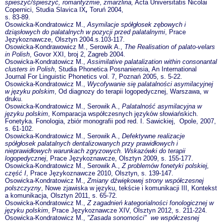
spieszyć/śpieszyć, romantyzmie
,
zmarzlina,
Acta Universitatis Nicolai
Copernici,
Studia Slavica IX
,
Toruń 2004,
s. 83-89.
Osowicka-Kondratowicz M.,
Asymilacje spółgłosek zębowych i
dziąsłowych do palatalnych w pozycji przed palatalnymi
, Prace
Językoznawcze, Olsztyn 2004.s.103-117.
Osowicka-Kondrawowicz M., Serowik A.,
The Realisation of palato-velars
in Polish
, Govor XXI, broj 2, Zagreb 2004.
Osowicka-Kondratowicz M.,
Assimilative palatalization within consonantal
clusters in Polish
, Studia Phonetica Posnaniensia, An International
Journal For Linguistic Phonetics vol. 7, Poznań 2005, s. 5-22.
Osowicka-Kondratowicz M.,
Wycofywanie się palatalności asymilacyjnej
w języku polskim
, Od diagnozy do terapii logopedycznej, Warszawa, w
druku.
Osowicka-Kondratowicz M., Serowik A.,
Palatalność asymilacyjna w
języku polskim
, Komparacja współczesnych języków słowiańskich.
Fonetyka. Fonologia, zbiór monografii pod red. I. Sawickiej, Opole, 2007,
s. 61-102.
Osowicka-Kondratowicz M., Serowik A.,
Defektywne realizacje
spółgłosek palatalnych dentalizowanych przy prawidłowych i
nieprawidłowych warunkach zgryzowych. Wskazówki do terapii
logopedycznej
, Prace Językoznawcze, Olsztyn 2009, s. 155-177.
Osowicka-Kondratowicz M., Serowik A.,
Z problemów fonetyki polskiej,
część I
, Prace Językoznawcze 2010, Olsztyn, s. 139-147.
Osowicka-Kondratowicz M.,
Zmiany dźwiękowej strony współczesnej
polszczyzny
, Nowe zjawiska w języku, tekście i komunikacji III, Kontekst
a komunikacja, Olsztyn 2011, s. 65-72.
Osowicka-Kondratowicz M.,
Z zagadnień kategorialności fonologicznej w
języku polskim
, Prace Językoznawcze XIV, Olsztyn 2012, s. 211-224.
Osowicka-Kondratowicz M.,
"Zasada sonorności" we współczesnej