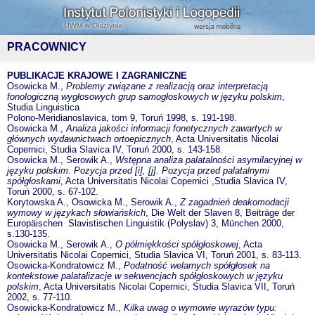
PRACOWNICY
PUBLIKACJE KRAJOWE I ZAGRANICZNE
Osowicka M.,
Problemy związane z realizacją oraz interpretacją
fonologiczną wygłosowych grup samogłoskowych w języku polskim
,
Studia Linguistica
Polono-Meridianoslavica, tom 9, Toruń 1998, s. 191-198.
Osowicka M.,
Analiza jakości informacji fonetycznych zawartych w
głównych
wydawnictwach ortoepicznych
, Acta Universitatis Nicolai
Copernici, Studia Slavica IV, Toruń 2000, s. 143-158.
Osowicka M., Serowik A.,
Wstępna analiza palatalności asymilacyjnej w
języku polskim. Pozycja przed [i], [j]. Pozycja przed palatalnymi
spółgłoskami
, Acta Universitatis Nicolai Copernici ,Studia Slavica IV,
Toruń 2000, s. 67-102.
Korytowska A., Osowicka M., Serowik A.,
Z zagadnień deakomodacji
wymowy w językach słowiańskich
, Die Welt der Slaven 8, Beiträge der
Europäischen Slavistischen Linguistik (Polyslav) 3, München 2000,
s.130-135.
Osowicka M., Serowik A.,
O półmiękkości spółgłoskowej
, Acta
Universitatis Nicolai Copernici, Studia Slavica VI, Toruń 2001, s. 83-113.
Osowicka-Kondratowicz M.,
Podatność welarnych spółgłosek na
kontekstowe palatalizacje w sekwencjach spółgłoskowych w języku
polskim
, Acta Universitatis Nicolai Copernici, Studia Slavica VII, Toruń
2002, s. 77-110.
Osowicka-Kondratowicz M.,
Kilka uwag o wymowie wyrazów typu: