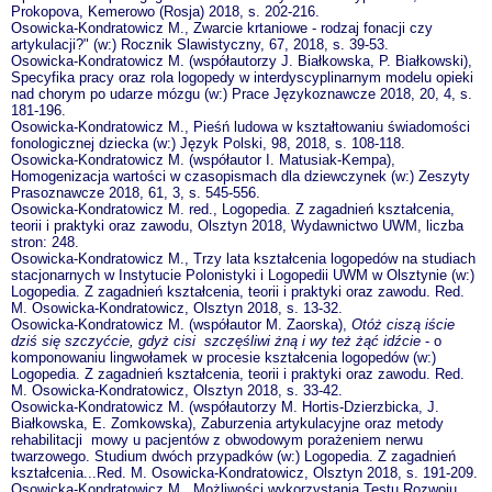
Prokopova, Kemerowo (Rosja) 2018, s. 202-216.
Osowicka-Kondratowicz M., Zwarcie krtaniowe - rodzaj fonacji czy
artykulacji?" (w:) Rocznik Slawistyczny, 67, 2018, s. 39-53.
Osowicka-Kondratowicz M. (współautorzy J. Białkowska, P. Białkowski),
Specyfika pracy oraz rola logopedy w interdyscyplinarnym modelu opieki
nad chorym po udarze mózgu (w:) Prace Językoznawcze 2018, 20, 4, s.
181-196.
Osowicka-Kondratowicz M., Pieśń ludowa w kształtowaniu świadomości
fonologicznej dziecka (w:) Język Polski, 98, 2018, s. 108-118.
Osowicka-Kondratowicz M. (współautor I. Matusiak-Kempa),
Homogenizacja wartości w czasopismach dla dziewczynek (w:) Zeszyty
Prasoznawcze 2018, 61, 3, s. 545-556.
Osowicka-Kondratowicz M. red., Logopedia. Z zagadnień kształcenia,
teorii i praktyki oraz zawodu, Olsztyn 2018, Wydawnictwo UWM, liczba
stron: 248.
Osowicka-Kondratowicz M., Trzy lata kształcenia logopedów na studiach
stacjonarnych w Instytucie Polonistyki i Logopedii UWM w Olsztynie (w:)
Logopedia. Z zagadnień kształcenia, teorii i praktyki oraz zawodu. Red.
M. Osowicka-Kondratowicz, Olsztyn 2018, s. 13-32.
Osowicka-Kondratowicz M. (współautor M. Zaorska),
Otóż ciszą iście
dziś się szczyćcie, gdyż cisi szczęśliwi żną i wy też żąć idźcie
- o
komponowaniu lingwołamek w procesie kształcenia logopedów (w:)
Logopedia. Z zagadnień kształcenia, teorii i praktyki oraz zawodu. Red.
M. Osowicka-Kondratowicz, Olsztyn 2018, s. 33-42.
Osowicka-Kondratowicz M. (współautorzy M. Hortis-Dzierzbicka, J.
Białkowska, E. Zomkowska), Zaburzenia artykulacyjne oraz metody
rehabilitacji mowy u pacjentów z obwodowym porażeniem nerwu
twarzowego. Studium dwóch przypadków (w:) Logopedia. Z zagadnień
kształcenia...Red. M. Osowicka-Kondratowicz, Olsztyn 2018, s. 191-209.
Osowicka-Kondratowicz M., Możliwości wykorzystania Testu Rozwoju