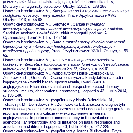
polszczyźnie
, Nowe zjawiska w języku, tekście i komunikacji IV,
Metafory i amalgamaty pojęciowe, Olsztyn 2012, s. 188-196.
Osowicka-Kondratowicz M.,
Specyficzne problemy związane z realizacją
spółgłosek w rozwoju mowy dziecka
, Prace Językoznawcze XV/2,
Olsztyn 2013, s. 55-68.
Osowicka-Kondratowicz M., Serowik A.,
Sandhi w sylabach
dwuszczytowych i przed sylabami dwuszczytowymi w języku polskim
,
Sandhi w językach słowiańskich, zbiór monografii pod red. A.
Cychnerskiej, Toruń 2013, s. 125-158.
Osowicka-Kondratowicz M.,
Dane z rozwoju mowy dziecka oraz terapii
logopedycznej w interpretacji fonologicznej zjawisk fonetycznych
współczesnej polszczyzny
, Prace Językoznawcze XVI/1, Olsztyn, s. 53-
62.
Osowicka-Kondratowicz M.,
Jeszcze o rozwoju mowy dziecka w
kontekście interpretacji fonologicznej zjawisk fonetycznych współczesnej
polszczyzny
, Prace Językoznawcze XVI/2, Olsztyn, s. 53-61.
Osowicka-Kondratowicz M., (współautorzy Hortis-Dzierzbicka M.,
Zomkowska E., Gonet W.), Ocena foniatryczna kandydatów na studia
logopedyczne - wyniki badań, spostrzeżenia, uwagi (wersja
anglojęzyczna: Phoniatric evaluation of prospective speech therapy
students - results, observations, comments), Logopedia 43, Lublin 2014,
s. 135-149.
Osowicka-Kondratowicz M. (współautorzy Hortis-Dzierzbicka M.,
Tokarczyk M., Demidowicz R., Zomkowska E.), Znaczenie diagnostyki
endoskopowej w ocenie wpływu przerostu układu adenoidalnego gardła na
rezonans nosowy i artykulację w wieku rozwojowym (wersja
anglojęzyczna: Importance of nasendoscopy in the evaluation of
adenotonsillar hypertrophy and its influence on nasal resonance and
articulation in children), Logopedia 43, Lublin 2014, s. 217-225.
Osowicka-Kondratowicz M. (współautorzy Joanna Białkowska, Edyta