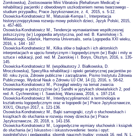
Zomkowska), Zostosowanie Mini Vibratora (Rehaforum Medical) w
rehabilitacji pacjentki z obwodowym uszkodzeniem nerwu twarzowego -
studium przypadku, Prace Językoznawcze, z. 4, 2015, s. 5-12.
Osowicka-Kondratowicz M., Matusiak-Kempa I., Interpretacja
historycznojęzykowa rozwoju mowy polskich dzieci, Język Polski, 2015,
s. 457-465.
Osowicka-Kondratowicz M., Tendencje wymawianiowe współczesnej
polszczyzny (w:) Logopedia artystyczna, pod red. B. Kamińskiej i S.
Milewskiego, Gdańsk, Harmonia Universalis, seria Logopedia XXI wieku,
2016, s. 144 - 167.
Osowicka-Kondratwoicz M., Kilka słów o bajkach i ich aktorskich
interpretacjach w ujęciu fonetycznym i logopedycznym (w:) Bajki i mity w
sztuce i edukacji, pod. red. M. Zaorskiej i I. Borys, Olsztyn, 2016, s. 135-
145.
Osowicka-Kondratowicz M. (współautorzy J. Białkowska, D.
Mroczkowska), Specyfika rehabilitacji i opieki geriatrycznej pacjentów po
60. roku życia, Zdrowie publiczne i zarządzanie, Pismo Instytutu Zdrowia
Publicznego, Wydział Nauk o Zdrowiu UJ CM, 14 (1), 2016, s. 58-62.
Osowicka-Kondratowicz M., Przegląd wiedzy na temat zwarcia
krtaniowego w polszczyźnie (w:) Sandhi w językach słowiańskich 2, pod
red. A. Cychnerskiej i I. Sawickiej, Warszawa, 2016, s. 197-214.
Osowicka-Kondratowicz M., Interdyscyplinarność a terminologia w
kształceniu logopedycznym oraz w logopedii (w:) Prace Językoznawcze,
XIX/1, Olsztyn 2017, s. 121-136.
Osowicka-Kondratowicz M., Bajki samograjki, czyli o słuchowiskach i
książkach do słuchania w rozwoju mowy dziecka (w:) Prace
Językoznawcze, 20, 2018, s. 141-156.
Osowicka-Kondratowicz M., Logopedyczne wymiary słuchowisk i książek
do słuchania (w:) Iskusstvo i iskusstvovedenie: teoria i opyt:
ispolnitel'stvo i pedagogika: sbornik naucnyh trudov: vypusk 16, red. N. L.