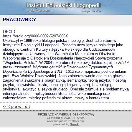
PRACOWNICY
ORCID:
https://orcid.org/0000-0002-5207-666X
Ukończył w 1999 roku filologię polską i teologię. Jest adiunktem w
Instytucie Polonistyki i Logopedii. Ponadto uczy języka polskiego jako
obcego w Centrum Kultury i Języka Polskiego dla Cudzoziemców
działającym na Uniwersytecie Warmińsko-Mazurskim w Olsztynie.
Współpracuje z Ośrodkiem Doskonalenia Nauczycieli Stowarzyszenia
"Wspólnota Polska". W 2004 roku obronił rozprawę doktorską pt.
U źródeł
prasy urzędowej. Wybrane gatunki w Dziennikach Tygodniowych
Departamentu Bydgoskiego z 1811 i 1812 roku
, napisaną pod kierunkiem
prof. Ewy Wolnicz-Pawłowskiej. Jego zainteresowania obejmują głównie
zagadnienia związane z pragmatyką, semantyką, teorią języka, filozofią
języka, lingwistyką tekstu, genologią lingwistyczną, frazeologią,
stylistyką i akwizycją języka drugiego. Obecnie zajmuje się problematyką
intencjonalności, implicytności i literalności w komunikacji oraz
zależnościami między pośrednimi aktami mowy a kontekstem.
<<< p o w r ó t
PRZEŁĄCZ NA WERSJĘ DESKTOPOWĄ
Copyright © 2026 IFP UWM.
Wszelkie prawa zastrzeżone.
powered by
Xmark